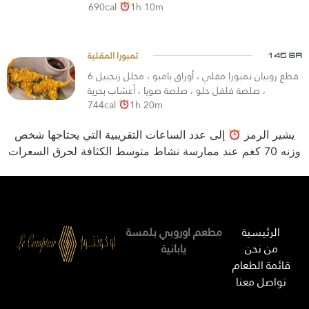
690cal
1h 10m
145 SR
6 قطع روبيان تمبورا مقلي ، أوراق بامبو ، مخلل زنجبيل
، صلصة فلفل حلو ، صلصة صويا ، أعشاب بحرية
744cal
1h 20m
يشير الرمز
إلى عدد الساعات التقريبية التي يحتاجها شخص
وزنه 70 كغم عند ممارسة نشاط متوسط الكثافة لحرق السعرات
الرئيسية
مطعم اوروبي بلمسة
من نحن
يابانية
قائمة الطعام
تواصل معنا