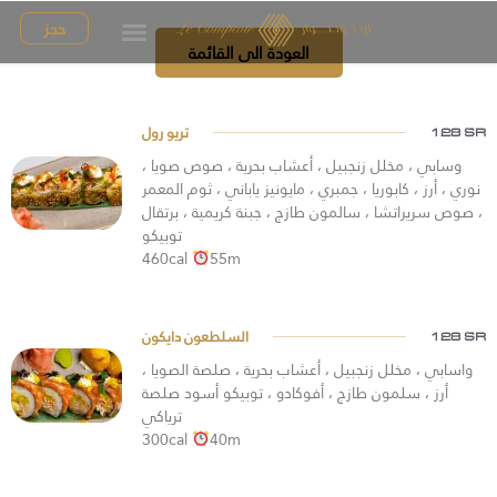
حجز
العودة الى القائمة
128 SR
وسابي ، مخلل زنجبيل ، أعشاب بحرية ، صوص صويا ،
نوري ، أرز ، كابوريا ، جمبري ، مايونيز ياباني ، ثوم المعمر
، صوص سريراتشا ، سالمون طازج ، جبنة كريمية ، برتقال
توبيكو
460cal
55m
السلطعون دايكون
128 SR
واسابي ، مخلل زنجبيل ، أعشاب بحرية ، صلصة الصويا ،
أرز ، سلمون طازج ، أفوكادو ، توبيكو أسود صلصة
ترياكي
300cal
40m